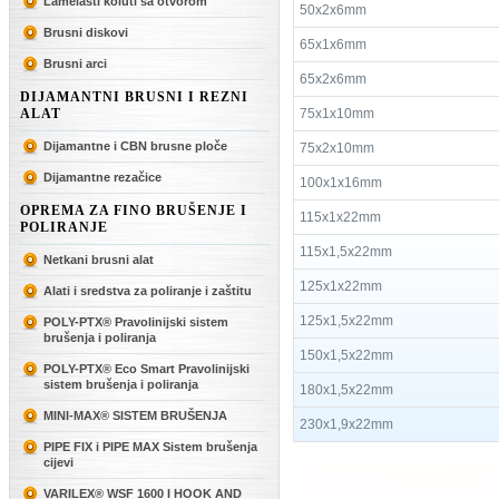
Lamelasti koluti sa otvorom
50x2x6mm
Brusni diskovi
65x1x6mm
Brusni arci
65x2x6mm
DIJAMANTNI BRUSNI I REZNI
ALAT
75x1x10mm
Dijamantne i CBN brusne ploče
75x2x10mm
Dijamantne rezačice
100x1x16mm
OPREMA ZA FINO BRUŠENJE I
115x1x22mm
POLIRANJE
115x1,5x22mm
Netkani brusni alat
125x1x22mm
Alati i sredstva za poliranje i zaštitu
125x1,5x22mm
POLY-PTX® Pravolinijski sistem
brušenja i poliranja
150x1,5x22mm
POLY-PTX® Eco Smart Pravolinijski
sistem brušenja i poliranja
180x1,5x22mm
MINI-MAX® SISTEM BRUŠENJA
230x1,9x22mm
PIPE FIX i PIPE MAX Sistem brušenja
cijevi
VARILEX® WSF 1600 I HOOK AND