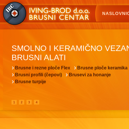
NASLOVNI
SMOLNO I KERAMIČNO VEZA
BRUSNI ALATI
Brusne i rezne ploče Flex
Brusne ploče keramika
Brusni profili (čepovi)
Brusevi za honanje
Brusne turpije
1
2
3
4