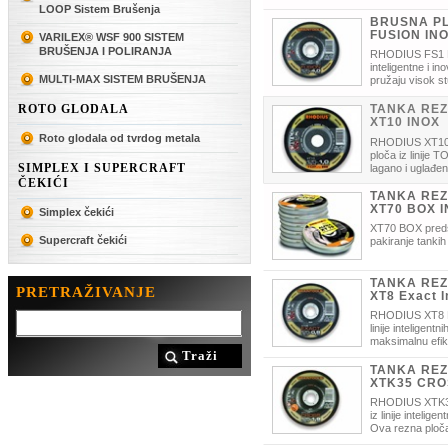
LOOP Sistem Brušenja
BRUSNA PL
FUSION IN
VARILEX® WSF 900 SISTEM
BRUŠENJA I POLIRANJA
RHODIUS FS1 F
inteligentne i ino
MULTI-MAX SISTEM BRUŠENJA
pružaju visok stu
problema prilikom rezanja i brušenj
dugoročnost brusnog diska sa fino
ROTO GLODALA
TANKA REZ
ploče. Služi za brušenje teško dostu
XT10 INOX
Roto glodala od tvrdog metala
RHODIUS XT10 j
ploča iz linije
SIMPLEX I SUPERCRAFT
lagano i uglađe
karakteristiku dugog radnog vijeka.
ČEKIĆI
TANKA REZ
XT70 BOX 
Simplex čekići
XT70 BOX predst
Supercraft čekići
pakiranje tankih
TANKA REZ
PRETRAŽIVANJE
XT8 Exact I
RHODIUS XT8 EX
linije inteligentn
maksimalnu efi
Traži
ploča koja pruža maksimalnu precizn
rezna ploča koja je razvijena do dan
TANKA REZ
ravnim brusilicama.
XTK35 CRO
RHODIUS XTK35
iz linije intelige
Ova rezna ploč
jedne ploče za dvije različite funkcij