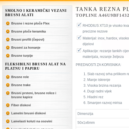
TANKA REZNA P
SMOLNO I KERAMIČKI VEZANI
BRUSNI ALATI
TOPLINE A46U9BF143
Brusne i rezne ploče Flex
RHODIUS XT10 je visoko kvali
precizne rezove
Brusne ploče keramika
Materijal: inox, hardox, visoko
Brusni profili (čepovi)
dijelovi
Brusevi za honanje
Aplikacije: rezanje tankih cije
Brusne turpije
materijala, rezanje željeza
FLEKSIBILNI BRUSNI ALAT NA
PREDNOSTI ZA KORISNIKA:
PLATNU I PAPIRU
Slab razvoj srha prilikom 
Brusne role
Manje iskrenje
Brusne trake
Visoka brzina rezanja
Dugi radni vijek
Brusni prsteni, brusne rolice i
Hladni rez
brusne kapice
Smanjen razvoj mirisa
Fiber diskovi
Lamelni brusni diskovi
Dimenzija
Lamelasti koluti na osovini
50x1x6mm