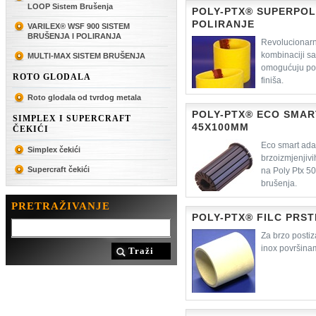
LOOP Sistem Brušenja
POLY-PTX® SUPERPOL
POLIRANJE
VARILEX® WSF 900 SISTEM
BRUŠENJA I POLIRANJA
Revolucionarn
kombinaciji s
MULTI-MAX SISTEM BRUŠENJA
omogućuju pos
ROTO GLODALA
finiša.
Roto glodala od tvrdog metala
POLY-PTX® ECO SMAR
SIMPLEX I SUPERCRAFT
45X100MM
ČEKIĆI
Eco smart ada
Simplex čekići
brzoizmjenjivi
Supercraft čekići
na Poly Ptx 5
brušenja.
PRETRAŽIVANJE
POLY-PTX® FILC PRST
Za brzo postiz
inox površina
Traži