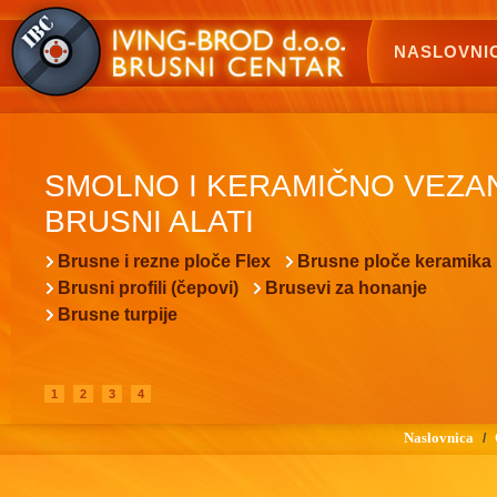
NASLOVNI
SMOLNO I KERAMIČNO VEZA
BRUSNI ALATI
Brusne i rezne ploče Flex
Brusne ploče keramika
Brusni profili (čepovi)
Brusevi za honanje
Brusne turpije
1
2
3
4
Naslovnica
/