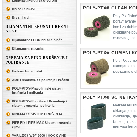
Lamelasti koluti sa otvorom
POLY-PTX® CLEAN KO
Brusni diskovi
Poly Ptx čista
Brusni arci
poravnavanje 
DIJAMANTNI BRUSNI I REZNI
kao i za dubin
ALAT
oksidirane po
osnovnog mate
Dijamantne i CBN brusne ploče
uporabu žičani
Dijamantne rezačice
POLY-PTX® GUMENI K
OPREMA ZA FINO BRUŠENJE I
Poly Ptx gumen
POLIRANJE
uklanjanje man
Netkani brusni alat
postizanje efe
Alati i sredstva za poliranje i zaštitu
POLY-PTX® Pravolinijski sistem
brušenja i poliranja
POLY-PTX® SC NETKA
POLY-PTX® Eco Smart Pravolinijski
Netkani brusni
sistem brušenja i poliranja
uklanjanje man
MINI-MAX® SISTEM BRUŠENJA
oksidacije, u
brušenja, ukla
PIPE FIX i PIPE MAX Sistem brušenja
cijevi
finu završnu 
mat i satin fini
VARILEX® WSF 1600 I HOOK AND