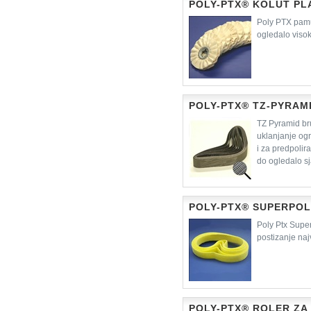
POLY-PTX® KOLUT PL
Poly PTX pamu
ogledalo visok
POLY-PTX® TZ-PYRAM
TZ Pyramid bru
uklanjanje og
i za predpolir
do ogledalo sj
POLY-PTX® SUPERPOL
Poly Ptx Supe
postizanje naj
POLY-PTX® ROLER ZA