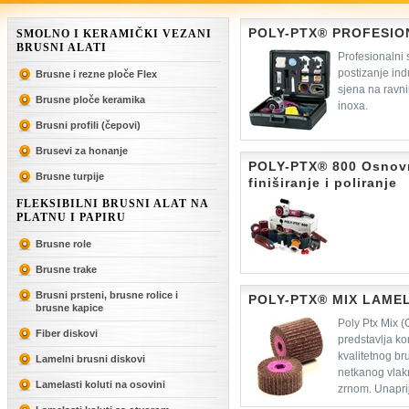
POLY-PTX® PROFESIO
SMOLNO I KERAMIČKI VEZANI
BRUSNI ALATI
Profesionalni 
postizanje ind
Brusne i rezne ploče Flex
sjena na ravn
Brusne ploče keramika
inoxa.
Brusni profili (čepovi)
Brusevi za honanje
POLY-PTX® 800 Osnovni
Brusne turpije
finiširanje i poliranje
FLEKSIBILNI BRUSNI ALAT NA
PLATNU I PAPIRU
Brusne role
Brusne trake
Brusni prsteni, brusne rolice i
POLY-PTX® MIX LAME
brusne kapice
Poly Ptx Mix (
Fiber diskovi
predstavlja ko
kvalitetnog br
Lamelni brusni diskovi
netkanog vlak
Lamelasti koluti na osovini
zrnom. Unapri