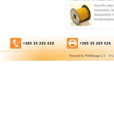
Poly Ptx roler
sa brusnim, n
Superpolish i 
konstrukcijam
+385 35 265 028
+385 35 265 026
Powered by WebManager 2.1
© Copy