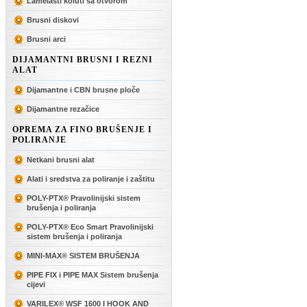
Lamelasti koluti sa otvorom
Brusni diskovi
Brusni arci
DIJAMANTNI BRUSNI I REZNI
ALAT
Dijamantne i CBN brusne ploče
Dijamantne rezačice
OPREMA ZA FINO BRUŠENJE I
POLIRANJE
Netkani brusni alat
Alati i sredstva za poliranje i zaštitu
POLY-PTX® Pravolinijski sistem
brušenja i poliranja
POLY-PTX® Eco Smart Pravolinijski
sistem brušenja i poliranja
MINI-MAX® SISTEM BRUŠENJA
PIPE FIX i PIPE MAX Sistem brušenja
cijevi
VARILEX® WSF 1600 I HOOK AND