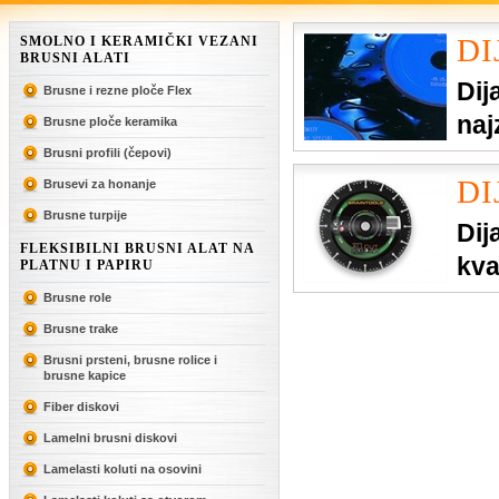
DI
SMOLNO I KERAMIČKI VEZANI
BRUSNI ALATI
Dij
Brusne i rezne ploče Flex
naj
Brusne ploče keramika
pro
Brusni profili (čepovi)
DI
Brusevi za honanje
brusni alat koris
Brusne turpije
brzoreznog čeli
Dij
FLEKSIBILNI BRUSNI ALAT NA
kva
PLATNU I PAPIRU
Kor
Brusne role
niskogradnji kod
Brusne trake
keramike.
Brusni prsteni, brusne rolice i
brusne kapice
Fiber diskovi
Lamelni brusni diskovi
Lamelasti koluti na osovini