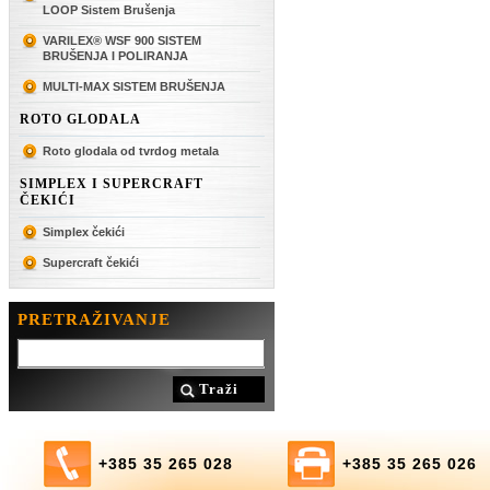
LOOP Sistem Brušenja
VARILEX® WSF 900 SISTEM
BRUŠENJA I POLIRANJA
MULTI-MAX SISTEM BRUŠENJA
ROTO GLODALA
Roto glodala od tvrdog metala
SIMPLEX I SUPERCRAFT
ČEKIĆI
Simplex čekići
Supercraft čekići
PRETRAŽIVANJE
Traži
+385 35 265 028
+385 35 265 026