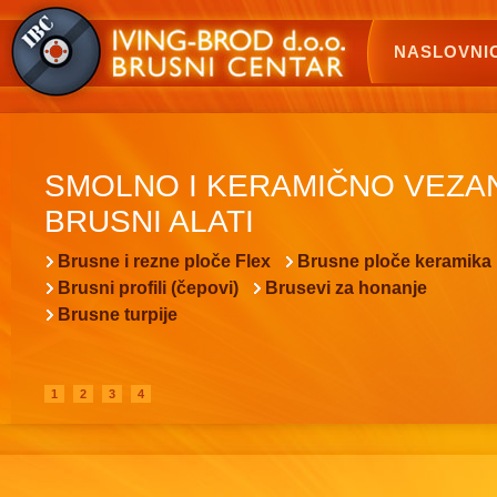
NASLOVNI
SMOLNO I KERAMIČNO VEZA
BRUSNI ALATI
Brusne i rezne ploče Flex
Brusne ploče keramika
Brusni profili (čepovi)
Brusevi za honanje
Brusne turpije
1
2
3
4