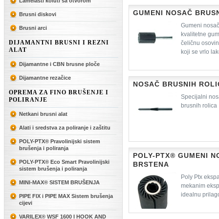
Lamelasti koluti sa otvorom
odgovravajućim gumenim nosač
GUMENI NOSAČ BRUS
Brusni diskovi
brusilicama.
Gumeni nosači
Brusni arci
kvalitetne gum
DIJAMANTNI BRUSNI I REZNI
čeličnu osovin
ALAT
koji se vrlo la
Dijamantne i CBN brusne ploče
Dijamantne rezačice
NOSAČ BRUSNIH ROLI
OPREMA ZA FINO BRUŠENJE I
Specijalni nos
POLIRANJE
brusnih rolica
Netkani brusni alat
Alati i sredstva za poliranje i zaštitu
POLY-PTX® Pravolinijski sistem
brušenja i poliranja
POLY-PTX® GUMENI 
POLY-PTX® Eco Smart Pravolinijski
BRSTENA
sistem brušenja i poliranja
Poly Ptx ekspa
MINI-MAX® SISTEM BRUŠENJA
mekanim eksp
idealnu prilag
PIPE FIX i PIPE MAX Sistem brušenja
cijevi
VARILEX® WSF 1600 I HOOK AND