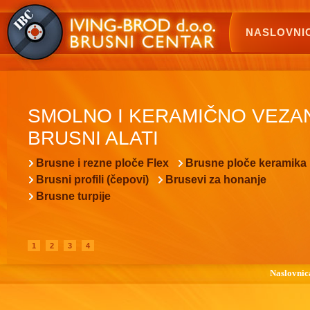
NASLOVNI
SMOLNO I KERAMIČNO VEZA
BRUSNI ALATI
Brusne i rezne ploče Flex
Brusne ploče keramika
Brusni profili (čepovi)
Brusevi za honanje
Brusne turpije
1
2
3
4
Naslovnic