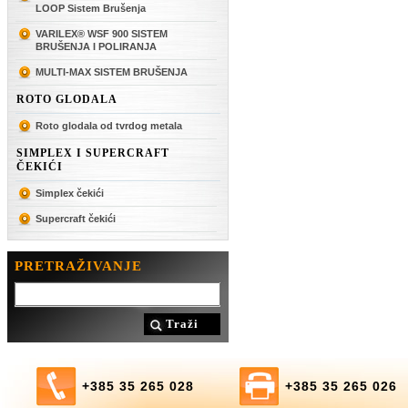
LOOP Sistem Brušenja
VARILEX® WSF 900 SISTEM
BRUŠENJA I POLIRANJA
MULTI-MAX SISTEM BRUŠENJA
ROTO GLODALA
Roto glodala od tvrdog metala
SIMPLEX I SUPERCRAFT
ČEKIĆI
Simplex čekići
Supercraft čekići
PRETRAŽIVANJE
Traži
+385 35 265 028
+385 35 265 026