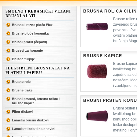
BRUSNA ROLICA CILI
SMOLNO I KERAMIČKI VEZANI
BRUSNI ALATI
Brusne rolice 
zavijenog bru
Brusne i rezne ploče Flex
povezana čvrs
Brusne ploče keramika
čvrstim platn
brušenja.Mogu 
Brusni profili (čepovi)
Brusevi za honanje
BRUSNE KAPICE
Brusne turpije
Brusne kapice
FLEKSIBILNI BRUSNI ALAT NA
kvalitetnog br
PLATNU I PAPIRU
zajedno sa od
nosačem. Mogu
Brusne role
i zaobljenom ob
Brusne trake
kvaliteta.
Brusni prsteni, brusne rolice i
BRUSNI PRSTEN KONU
brusne kapice
Brusni prsten 
Fiber diskovi
kvalitetnog br
konusnog oblik
Lamelni brusni diskovi
teško dostupnih
Lamelasti koluti na osovini
metalnoj i drvn
različitim kvalitetama i dimenzij