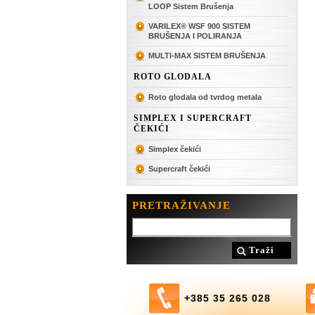
LOOP Sistem Brušenja
VARILEX® WSF 900 SISTEM
BRUŠENJA I POLIRANJA
MULTI-MAX SISTEM BRUŠENJA
ROTO GLODALA
Roto glodala od tvrdog metala
SIMPLEX I SUPERCRAFT
ČEKIĆI
Simplex čekići
Supercraft čekići
PRETRAŽIVANJE
Traži
+385 35 265 028