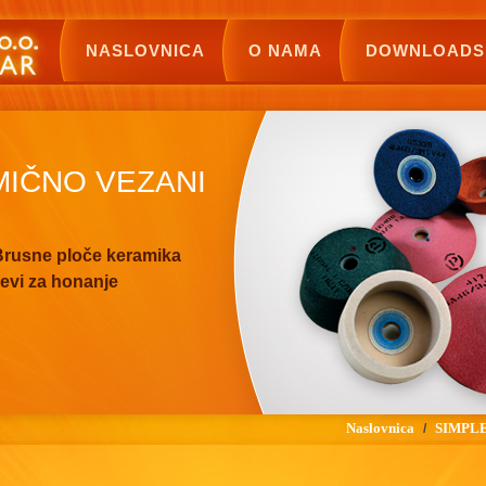
NASLOVNICA
O NAMA
DOWNLOADS
MIČNO VEZANI
rusne ploče keramika
evi za honanje
Naslovnica
SIMPLE
/