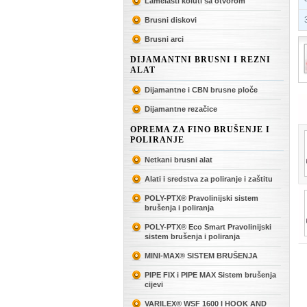
Lamelasti koluti sa otvorom
3
Brusni diskovi
Brusni arci
DIJAMANTNI BRUSNI I REZNI
ALAT
Dijamantne i CBN brusne ploče
Dijamantne rezačice
OPREMA ZA FINO BRUŠENJE I
POLIRANJE
Netkani brusni alat
Alati i sredstva za poliranje i zaštitu
POLY-PTX® Pravolinijski sistem
brušenja i poliranja
POLY-PTX® Eco Smart Pravolinijski
sistem brušenja i poliranja
MINI-MAX® SISTEM BRUŠENJA
PIPE FIX i PIPE MAX Sistem brušenja
cijevi
VARILEX® WSF 1600 I HOOK AND