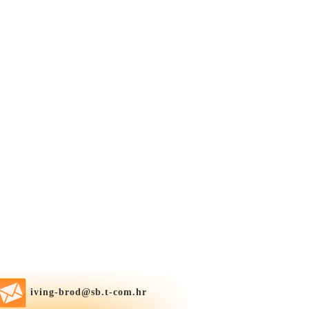
iving-brod@sb.t-com.hr