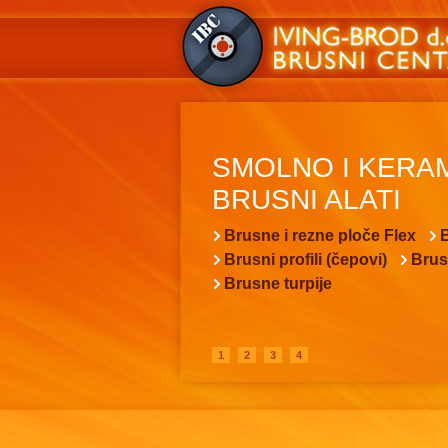
SMOLNO I KERA
BRUSNI ALATI
Brusne i rezne ploče Flex
B
Brusni profili (čepovi)
Brus
Brusne turpije
1
2
3
4