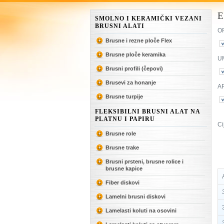
E
SMOLNO I KERAMIČKI VEZANI
BRUSNI ALATI
OP
Brusne i rezne ploče Flex
Brusne ploče keramika
U
Brusni profili (čepovi)
Brusevi za honanje
AP
Brusne turpije
FLEKSIBILNI BRUSNI ALAT NA
PLATNU I PAPIRU
Ci
Brusne role
Brusne trake
Brusni prsteni, brusne rolice i
brusne kapice
A
Fiber diskovi
3
Lamelni brusni diskovi
3
Lamelasti koluti na osovini
3