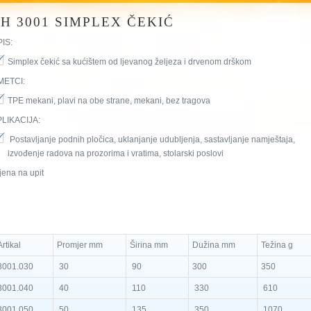
H 3001 SIMPLEX ČEKIĆ
IS:
Simplex čekić sa kućištem od ljevanog željeza i drvenom drškom
METCI:
TPE mekani, plavi na obe strane, mekani, bez tragova
LIKACIJA:
Postavljanje podnih pločica, uklanjanje udubljenja, sastavljanje namještaja,
izvođenje radova na prozorima i vratima, stolarski poslovi
jena na upit
rtikal
Promjer mm
Širina mm
Dužina mm
Težina g
001.030
30
90
300
350
001.040
40
110
330
610
001.050
50
135
350
1070