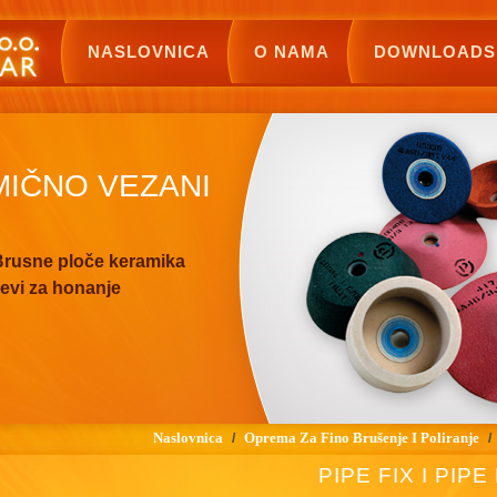
NASLOVNICA
O NAMA
DOWNLOADS
MIČNO VEZANI
rusne ploče keramika
evi za honanje
Naslovnica
Oprema Za Fino Brušenje I Poliranje
/
/
PIPE FIX I PIPE