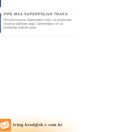
PIPE-MAX SUPERPOLISH TRAKA
Revolucionarna Superpolish traka za postizanje
visokog ogledalo sjaja. Upotrebljava se uz
korištenje polirnih pasti.
iving-brod@sb.t-com.hr