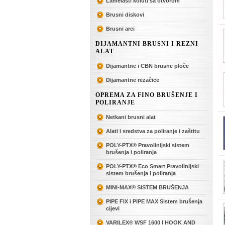
Lamelasti koluti sa otvorom
Brusni diskovi
Brusni arci
DIJAMANTNI BRUSNI I REZNI
ALAT
Dijamantne i CBN brusne ploče
Dijamantne rezačice
OPREMA ZA FINO BRUŠENJE I
POLIRANJE
Netkani brusni alat
Alati i sredstva za poliranje i zaštitu
POLY-PTX® Pravolinijski sistem
brušenja i poliranja
POLY-PTX® Eco Smart Pravolinijski
sistem brušenja i poliranja
MINI-MAX® SISTEM BRUŠENJA
PIPE FIX i PIPE MAX Sistem brušenja
cijevi
VARILEX® WSF 1600 I HOOK AND