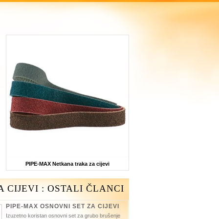
PIPE-MAX Netkana traka za cijevi
A CIJEVI : OSTALI ČLANCI
PIPE-MAX OSNOVNI SET ZA CIJEVI
Izuzetno koristan osnovni set za grubo brušenje