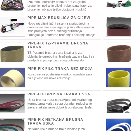
Izuzetno upotrebljiv osnovni set za grubo
brušenje i poliranje cijevi I rukohvata, kao i za
brušenje i obradu teško dostupnih (uskih)
mjesta. Jedan alat dvije funkcije.
PIPE-MAX BRUSILICA ZA CIJEVI
Novo razvijeni tlačni sistem sa prigušnicima
omogućuje izuzetno laganu prilagodbu cijevima
svih promjera bez suvišnog pritiskanja.
Omogućuje komforno brušenje i poliranje manjih
i većih promjera cijevi kao i obradu ravnih površina.
PIPE-FIX TZ-PYRAMID BRUSNA
TRAKA
TZ Pyramid brusna traka idealna je za
uklanjanje ogrebotina, brušenje zavara kao i za
predpoliranje prije završnog poliranja do
ogledalo sjaja.
PIPE-FIX FILC TRAKA BEZ SPOJA
Koristi se za postizanje visokog ogledalo sjaja
na cijevima od inoxa i aluminija.
PIPE-FIX BRUSNA TRAKA USKA
Uska brusna traka napravljena od kvalitetnog
korund zrna koristi se za obradu i reduciranje
zavara, ukalanjanje dubokih ogrebotina i hrđe.
ogledalo sjaja.
PIPE-FIX NETKANA BRUSNA
TRAKA USKA
Netkana uska brusna traka idealna je za