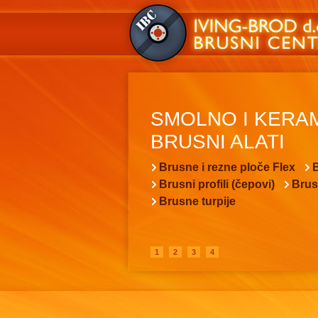
SMOLNO I KERA
BRUSNI ALATI
Brusne i rezne ploče Flex
B
Brusni profili (čepovi)
Brus
Brusne turpije
1
2
3
4