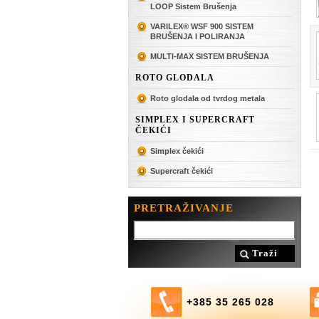
LOOP Sistem Brušenja
VARILEX® WSF 900 SISTEM
BRUŠENJA I POLIRANJA
MULTI-MAX SISTEM BRUŠENJA
ROTO GLODALA
Roto glodala od tvrdog metala
SIMPLEX I SUPERCRAFT
ČEKIĆI
Simplex čekići
Supercraft čekići
PRETRAŽIVANJE
Traži
+385 35 265 028