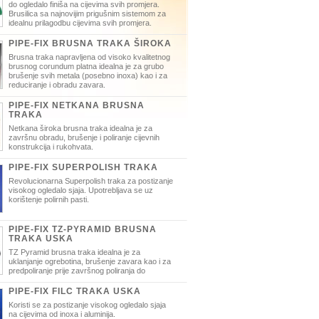
do ogledalo finiša na cijevima svih promjera.
Brusilica sa najnovijim prigušnim sistemom za
idealnu prilagodbu cijevima svih promjera.
PIPE-FIX BRUSNA TRAKA ŠIROKA
Brusna traka napravljena od visoko kvalitetnog
brusnog corundum platna idealna je za grubo
brušenje svih metala (posebno inoxa) kao i za
reduciranje i obradu zavara.
PIPE-FIX NETKANA BRUSNA
TRAKA
Netkana široka brusna traka idealna je za
završnu obradu, brušenje i poliranje cijevnih
konstrukcija i rukohvata.
PIPE-FIX SUPERPOLISH TRAKA
Revolucionarna Superpolish traka za postizanje
visokog ogledalo sjaja. Upotrebljava se uz
korištenje polirnih pasti.
PIPE-FIX TZ-PYRAMID BRUSNA
TRAKA USKA
TZ Pyramid brusna traka idealna je za
uklanjanje ogrebotina, brušenje zavara kao i za
predpoliranje prije završnog poliranja do
PIPE-FIX FILC TRAKA USKA
Koristi se za postizanje visokog ogledalo sjaja
na cijevima od inoxa i aluminija.