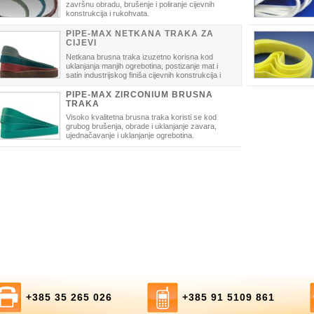
završnu obradu, brušenje i poliranje cijevnih
konstrukcija i rukohvata.
PIPE-MAX NETKANA TRAKA ZA
CIJEVI
Netkana brusna traka izuzetno korisna kod
uklanjanja manjih ogrebotina, postizanje mat i
satin industrijskog finiša cijevnih konstrukcija i
rukohvata (inox).
PIPE-MAX ZIRCONIUM BRUSNA
TRAKA
Visoko kvalitetna brusna traka koristi se kod
grubog brušenja, obrade i uklanjanje zavara,
ujednačavanje i uklanjanje ogrebotina.
+385 35 265 026
+385 91 5109 861