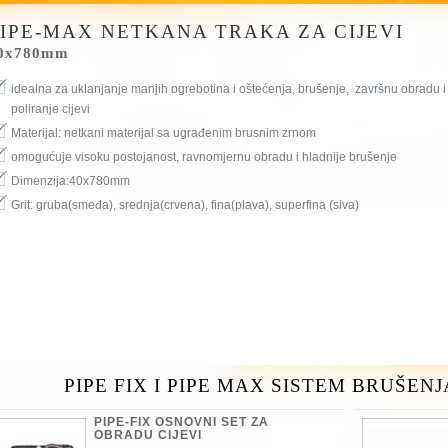
IPE-MAX NETKANA TRAKA ZA CIJEVI
0x780mm
idealna za uklanjanje manjih ogrebotina i oštećenja, brušenje, završnu obradu i
poliranje cijevi
Materijal: netkani materijal sa ugrađenim brusnim zrnom
omogućuje visoku postojanost, ravnomjernu obradu i hladnije brušenje
Dimenzija:40x780mm
Grit: gruba(smeđa), srednja(crvena), fina(plava), superfina (siva)
PIPE FIX I PIPE MAX SISTEM BRUŠENJ
PIPE-FIX OSNOVNI SET ZA
OBRADU CIJEVI