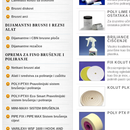
Lamelasti koluti sa otvorom
završno poliranj
Brusni diskovi
POLY LIME
OSTATAKA 
Brusni arci
Za izuzetno učin
DIJAMANTNI BRUSNI I REZNI
ostataka polirne
ALAT
BRILIANCE
Dijamantne i CBN brusne ploče
ČIŠĆENJE
Dijamantne rezačice
Visoko kvalitetn
površine kao što
plastika.
OPREMA ZA FINO BRUŠENJE I
POLIRANJE
FIX KOLUT 
Netkani brusni alat
Brzoizmjenjivi l
visokog ogledal
kao što je inox, 
Alati i sredstva za poliranje i zaštitu
polirnih pasti i 
POLY-PTX® Pravolinijski sistem
KOLUT PLA
brušenja i poliranja
POLY-PTX® Eco Smart Pravolinijski
sistem brušenja i poliranja
MINI-MAX® SISTEM BRUŠENJA
POLY PTX F
PIPE FIX i PIPE MAX Sistem brušenja
cijevi
VARILEX® WSF 1600 I HOOK AND