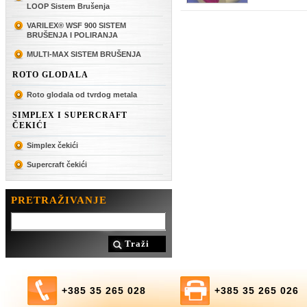
LOOP Sistem Brušenja
VARILEX® WSF 900 SISTEM
BRUŠENJA I POLIRANJA
MULTI-MAX SISTEM BRUŠENJA
ROTO GLODALA
Roto glodala od tvrdog metala
SIMPLEX I SUPERCRAFT
ČEKIĆI
Simplex čekići
Supercraft čekići
PRETRAŽIVANJE
Traži
+385 35 265 028
+385 35 265 026