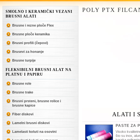
POLY PTX FILCA
SMOLNO I KERAMIČKI VEZANI
BRUSNI ALATI
Brusne i rezne ploče Flex
Brusne ploče keramika
Brusni profili (čepovi)
Brusevi za honanje
Brusne turpije
FLEKSIBILNI BRUSNI ALAT NA
PLATNU I PAPIRU
Brusne role
Brusne trake
Brusni prsteni, brusne rolice i
brusne kapice
ALATI I
Fiber diskovi
Lamelni brusni diskovi
PASTE ZA 
Lamelasti koluti na osovini
Visoko kvalitetn
što su inox, alu
koraka poliranja i