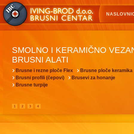
NASLOVNI
SMOLNO I KERAMIČNO VEZA
BRUSNI ALATI
Brusne i rezne ploče Flex
Brusne ploče keramika
Brusni profili (čepovi)
Brusevi za honanje
Brusne turpije
1
2
3
4